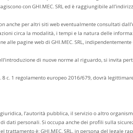
teragiscono con GHI.MEC. SRL ed è raggiungibile all’indiriz
n anche per altri siti web eventualmente consultati dall’u
ioni circa la modalità, i tempi e la natura delle informaz
ione alle pagine web di GHI.MEC. SRL, indipendentemente 
l’introduzione di nuove norme al riguardo, si invita pert
rt. 8 c. 1 regolamento europeo 2016/679, dovrà legittimar
e giuridica, l’autorità pubblica, il servizio o altro organi
di dati personali. Si occupa anche dei profili sulla sicure
 del trattamento è: GHI.MEC. SRL, in persona del legale ra